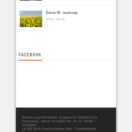
Évközi 16. vasárnap
2026. Juli 19
FACEBOOK
Minden jog fenntartva. Ungarische Katholische
Gemeinde, Albert-Schäffle-Str. 30., D–70186 –
Stuttgart
LB-BW Bank, Kontoinhaber: Kath. Stadtdekanat