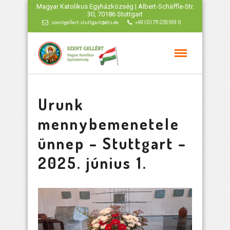
Magyar Katolikus Egyházközség | Albert-Schäffle-Str.
30, 70186 Stuttgart
szentgellert.stuttgart@drs.de
+49 (0) 711 236 919 0
Urunk
mennybemenetele
ünnep – Stuttgart –
2025. június 1.