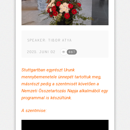
SPEAKER:
TIBOR ATYA
2025. JUNI 02
867
Stuttgartban egyrészt Urunk
mennybemenetele ünnepét tartottuk meg,
másrészt pedig a szentmisét követően a
Nemzeti Összetartozás Napja alkalmából egy
programmal is készültünk.
A szentmise: