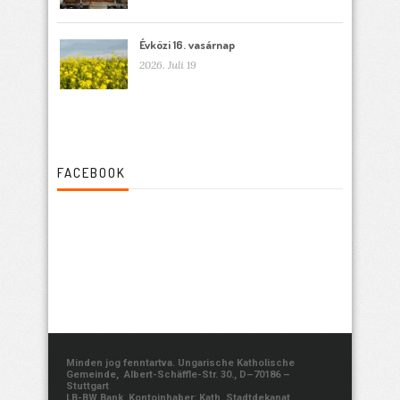
Évközi 16. vasárnap
2026. Juli 19
FACEBOOK
Minden jog fenntartva. Ungarische Katholische
Gemeinde, Albert-Schäffle-Str. 30., D–70186 –
Stuttgart
LB-BW Bank, Kontoinhaber: Kath. Stadtdekanat