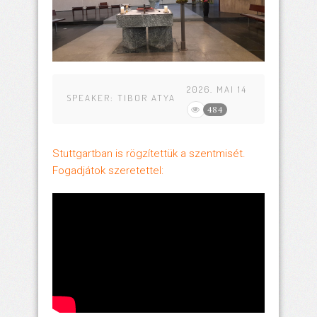
2026. MAI 14
SPEAKER:
TIBOR ATYA
484
Stuttgartban is rögzítettük a szentmisét.
Fogadjátok szeretettel: