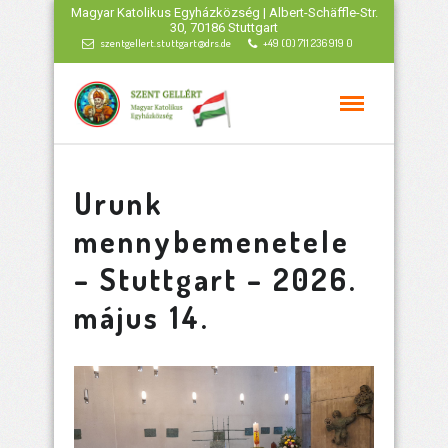
Magyar Katolikus Egyházközség | Albert-Schäffle-Str.
30, 70186 Stuttgart
szentgellert.stuttgart@drs.de
+49 (0) 711 236 919 0
Urunk
mennybemenetele
– Stuttgart – 2026.
május 14.