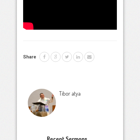
Share
Tibor atya
Recent Sermons