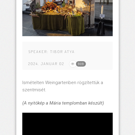
SPEAKER:
TIBOR ATYA
2024. JANUAR 02
919
Ismételten Weingartenben rögzítettük a
szentmisét.
(A nyitókép a Mária templomban készült)