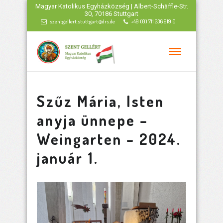
Magyar Katolikus Egyházközség | Albert-Schäffle-Str.
30, 70186 Stuttgart
szentgellert.stuttgart@drs.de
+49 (0) 711 236 919 0
Szűz Mária, Isten
anyja ünnepe –
Weingarten – 2024.
január 1.