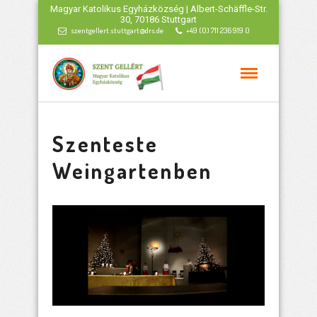
Magyar Katolikus Egyházközség | Albert-Schäffle-Str.
30, 70186 Stuttgart
szentgellert.stuttgart@drs.de
+49 (0) 711 236 919 0
Szenteste
Weingartenben