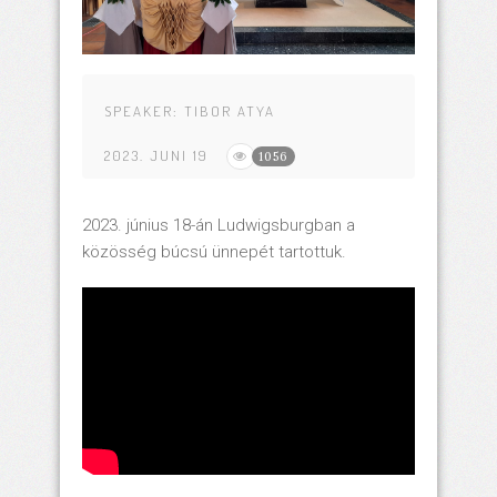
SPEAKER:
TIBOR ATYA
2023. JUNI 19
1056
2023. június 18-án Ludwigsburgban a
közösség búcsú ünnepét tartottuk.