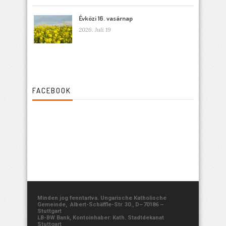
Évközi 16. vasárnap
2026. Juli 19
FACEBOOK
Minden jog fenntartva. Ungarische Katholische
Gemeinde, Albert-Schäffle-Str. 30., D–70186 –
Stuttgart
LB-BW Bank, Kontoinhaber: Kath. Stadtdekanat
Stuttgart