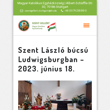
Magyar Katolikus Egyházközség | Albert-Schäffle-Str.
30, 70186 Stuttgart
szentgellert.stuttgart@drs.de
+49 (0) 711 236 919 0
Szent László búcsú
Ludwigsburgban –
2023. június 18.