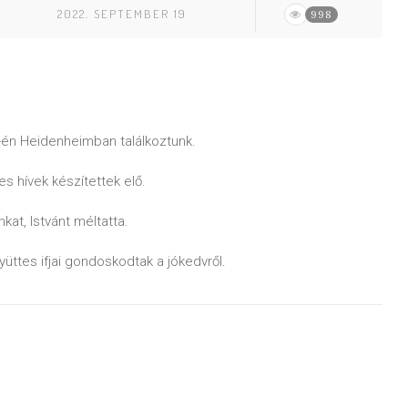
2022. SEPTEMBER 19
998
-én Heidenheimban találkoztunk.
s hívek készítettek elő.
kat, Istvánt méltatta.
üttes ifjai gondoskodtak a jókedvről.