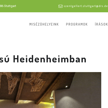
86 Stuttgart
szentgellert.stuttgart@drs.de
MISÉZŐHELYEINK
PROGRAMOK
ÍRÁSOK
csú Heidenheimban