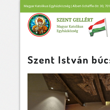
Magyar Katolikus Egyházközség | Albert-Schäffle-Str. 30, 701
Szent István bú