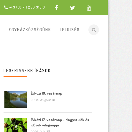
+49 (0) 711 236 919 0
EGYHÁZKÖZSÉGÜNK
LELKISÉG
LEGFRISSEBB ÍRÁSOK
Évközi 18. vasárnap
2026. August 01
Évközi 17. vasárnap – Nagyszülők és
idősek világnapja
2026. Juli 25