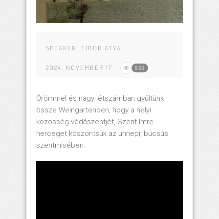
SPEAKER:
TIBOR ATYA
2024. NOVEMBER 17
959
Örömmel és nagy létszámban gyűltünk
össze Weingartenben, hogy a helyi
közösség védőszentjét, Szent Imre
herceget köszöntsük az ünnepi, búcsús
szentmisében.