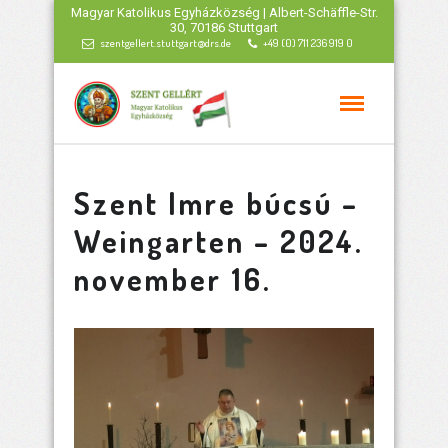
Magyar Katolikus Egyházközség | Albert-Schäffle-Str.
30, 70186 Stuttgart
szentgellert.stuttgart@drs.de
+49 (0) 711 236 919 0
Szent Imre búcsú –
Weingarten – 2024.
november 16.