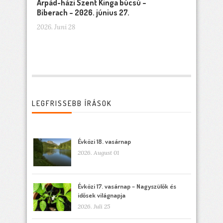
Árpád-házi Szent Kinga búcsú –
Biberach – 2026. június 27.
2026. Juni 28
LEGFRISSEBB ÍRÁSOK
Évközi 18. vasárnap
2026. August 01
Évközi 17. vasárnap – Nagyszülők és
idősek világnapja
2026. Juli 25