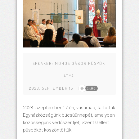
SPEAKER:
MOHOS GÁBOR PÜSPÖK
ATYA
2023. SEPTEMBER 18
1406
2023. szeptember 17-én, vasárnap, tartottuk
Egyházközségünk búcsúünnepét, amelyben
közösségünk védőszentjét, Szent Gellért
püspököt köszöntöttük.