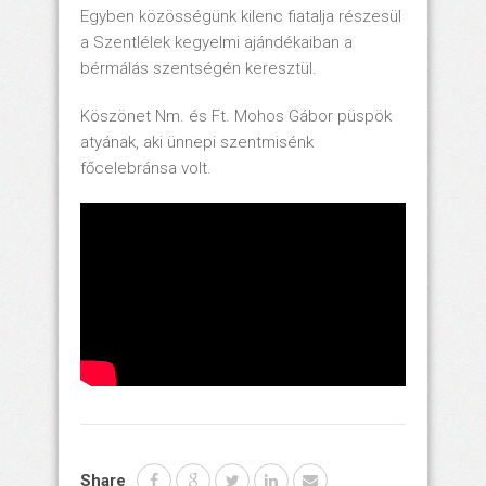
Egyben közösségünk kilenc fiatalja részesül
a Szentlélek kegyelmi ajándékaiban a
bérmálás szentségén keresztül.
Köszönet Nm. és Ft. Mohos Gábor püspök
atyának, aki ünnepi szentmisénk
főcelebránsa volt.
Share