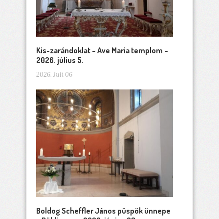
Kis-zarándoklat – Ave Maria templom –
2026. július 5.
2026. Juli 06
Boldog Scheffler János püspök ünnepe