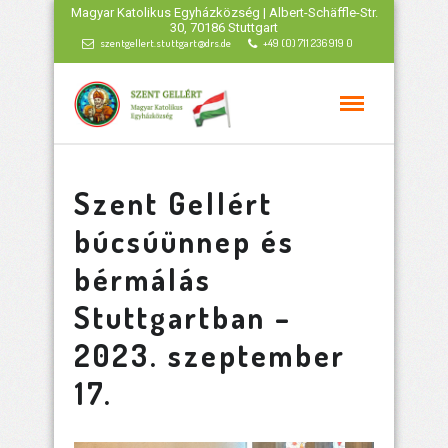
Magyar Katolikus Egyházközség | Albert-Schäffle-Str.
30, 70186 Stuttgart
szentgellert.stuttgart@drs.de
+49 (0) 711 236 919 0
Szent Gellért
búcsúünnep és
bérmálás
Stuttgartban –
2023. szeptember
17.