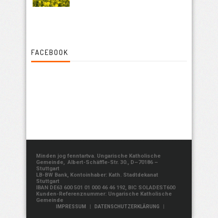
FACEBOOK
Minden jog fenntartva. Ungarische Katholische
Gemeinde, Albert-Schäffle-Str. 30., D–70186 –
Stuttgart
LB-BW Bank, Kontoinhaber: Kath. Stadtdekanat
Stuttgart
IBAN DE63 600 501 01 000 46 46 192, BIC SOLADEST600
Kunden-Referenznummer: Ungarische Katholische
Gemeinde
|
|
IMPRESSUM
DATENSCHUTZERKLÄRUNG