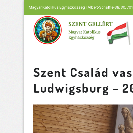
Magyar Katolikus Egyházközség | Albert-Schäffle-Str. 30, 701
Szent Család vas
Ludwigsburg – 2