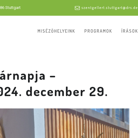
86 Stuttgart
szentgellert.stuttgart@drs.de
MISÉZŐHELYEINK
PROGRAMOK
ÍRÁSOK
árnapja –
024. december 29.