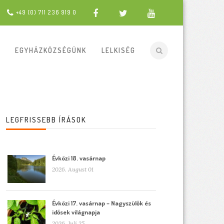
+49 (0) 711 236 919 0
EGYHÁZKÖZSÉGÜNK
LELKISÉG
LEGFRISSEBB ÍRÁSOK
Évközi 18. vasárnap
2026. August 01
Évközi 17. vasárnap – Nagyszülők és
idősek világnapja
2026. Juli 25