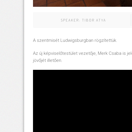
SPEAKER:
TIBOR ATYA
A szentmisét Ludwigsburgban rögzítettük.
Az új képviselőtestület vezetője, Merk Csaba is j
jövőjét illetően.