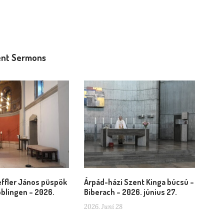
nt Sermons
ffler János püspök
Árpád-házi Szent Kinga búcsú –
blingen – 2026.
Biberach – 2026. június 27.
2026. Juni 28