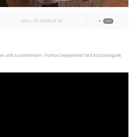
2024. DEZEMBER 29
739
elen volt a szentmisén. Fontos bejelentést tett közösségünk