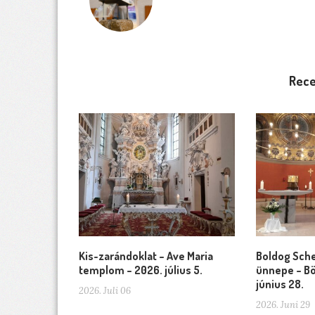
Rece
Kis-zarándoklat – Ave Maria
Boldog Sche
templom – 2026. július 5.
ünnepe – Bö
június 28.
2026. Juli 06
2026. Juni 29