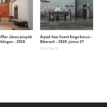
ffler János püspök
Árpád-házi Szent Kinga búcsú –
blingen – 2026.
Biberach – 2026. június 27.
2026. Juni 28