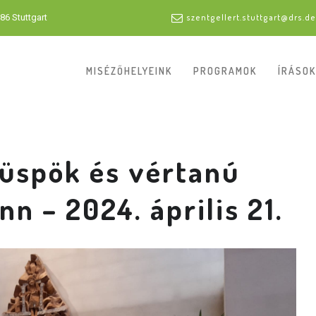
86 Stuttgart
szentgellert.stuttgart@drs.de
MISÉZŐHELYEINK
PROGRAMOK
ÍRÁSOK
püspök és vértanú
n – 2024. április 21.