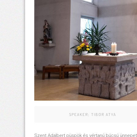
SPEAKER:
TIBOR ATYA
Szent Adalbert püspök és vértanú búcsú ünnepet 