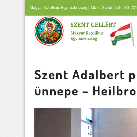
Magyar Katolikus Egyházközség | Albert-Schäffle-Str. 30, 701
Szent Adalbert 
ünnepe – Heilbron