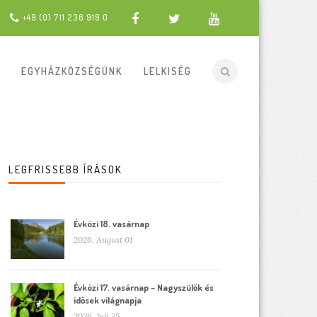
+49 (0) 711 236 919 0
EGYHÁZKÖZSÉGÜNK
LELKISÉG
LEGFRISSEBB ÍRÁSOK
Évközi 18. vasárnap
2026. August 01
Évközi 17. vasárnap – Nagyszülők és
idősek világnapja
2026. Juli 25