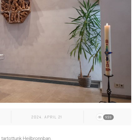
2024. APRIL 21
959
tartottunk Heilbronnban.