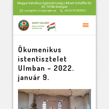
Magyar Katolikus Egyházközség | Albert-Schäffle-Str.
30, 70186 Stuttgart
szentgellert.stuttgart@drs.de
+49 (0) 711 236 919 0
Ökumenikus
istentisztelet
Ulmban – 2022.
január 9.