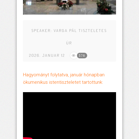
SPEAKER:
VARGA PÁL TISZTELETES
ÚR
2026. JANUAR 12
576
Hagyományt folytatva, január hónapban
ökumenikus istentiszteletet tartottunk: