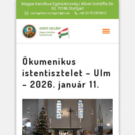
Magyar Katolikus Egyházközség | Albert-Schäffle-Str.
30, 70186 Stuttgart
szentgellert.stuttgart@drs.de
+49 (0) 711 236 919 0
Ökumenikus
istentisztelet – Ulm
– 2026. január 11.