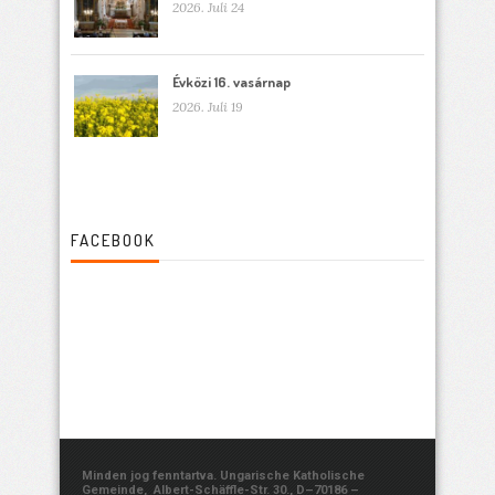
2026. Juli 24
Évközi 16. vasárnap
2026. Juli 19
FACEBOOK
Minden jog fenntartva. Ungarische Katholische
Gemeinde, Albert-Schäffle-Str. 30., D–70186 –