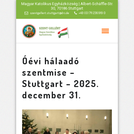
Magyar Katolikus Egyházközség | Albert-Schäffle-Str.
30, 70186 Stuttgart
szentgellert.stuttgart@drs.de
+49 (0) 711 236 919 0
Óévi hálaadó
szentmise –
Stuttgart – 2025.
december 31.