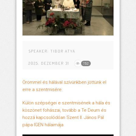
SPEAKER:
TIBOR ATYA
2025. DEZEMBER 31
752
Örömmel és hálával szívünkben jöttünk el
erre a szentmisére.
Külön szépségei e szentmisének a hála és
köszönet fohászai, tovább a Te Deum és
hozzá kapcsolódóan Szent II. János Pál
pápa IGEN hálaimája.