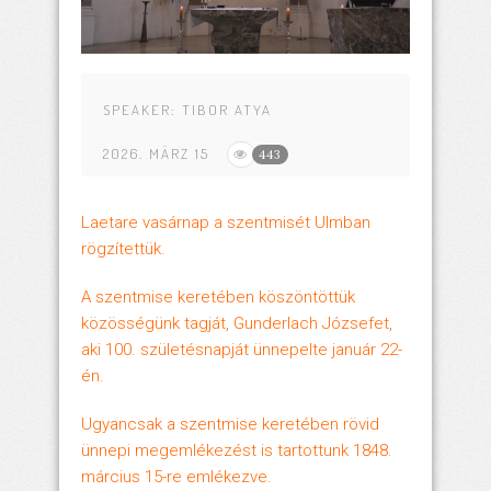
SPEAKER:
TIBOR ATYA
2026. MÄRZ 15
443
Laetare vasárnap a szentmisét Ulmban
rögzítettük.
A szentmise keretében köszöntöttük
közösségünk tagját, Gunderlach Józsefet,
aki 100. születésnapját ünnepelte január 22-
én.
Ugyancsak a szentmise keretében rövid
ünnepi megemlékezést is tartottunk 1848.
március 15-re emlékezve.