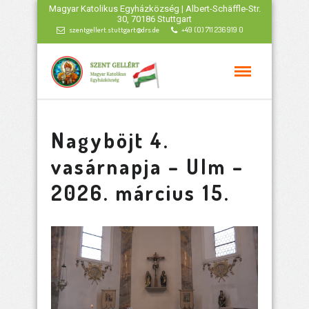
Magyar Katolikus Egyházközség | Albert-Schäffle-Str.
30, 70186 Stuttgart
szentgellert.stuttgart@drs.de
+49 (0) 711 236 919 0
Nagyböjt 4.
vasárnapja – Ulm –
2026. március 15.