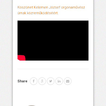
Köszönet Kelemen József orgonaművész
úrnak közreműködéséért.
Share