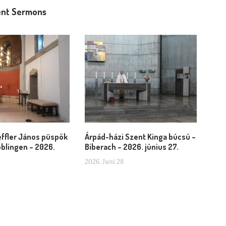
nt Sermons
ffler János püspök
Árpád-házi Szent Kinga búcsú –
blingen – 2026.
Biberach – 2026. június 27.
2026. Juni 28