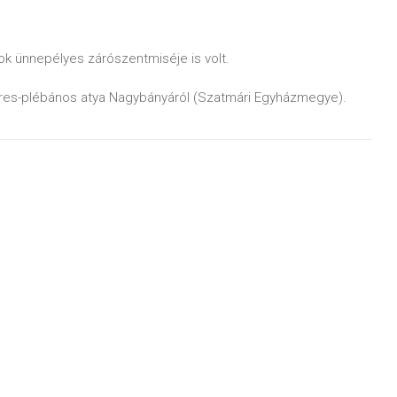
k ünnepélyes zárószentmiséje is volt.
eres-plébános atya Nagybányáról (Szatmári Egyházmegye).