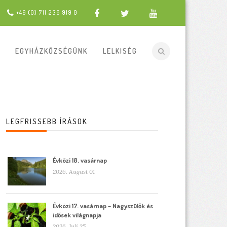
+49 (0) 711 236 919 0
EGYHÁZKÖZSÉGÜNK
LELKISÉG
LEGFRISSEBB ÍRÁSOK
Évközi 18. vasárnap
2026. August 01
Évközi 17. vasárnap – Nagyszülők és
idősek világnapja
2026. Juli 25