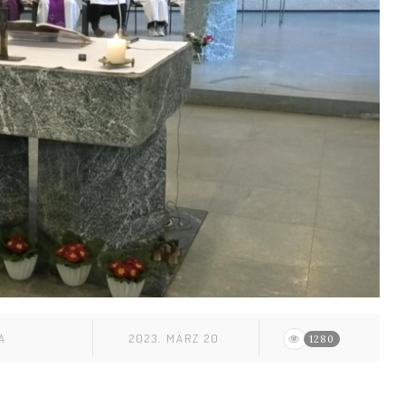
A
2023. MÄRZ 20
1280