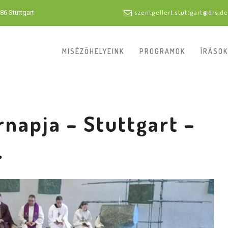
86 Stuttgart
szentgellert.stuttgart@drs.de
MISÉZŐHELYEINK
PROGRAMOK
ÍRÁSOK
rnapja – Stuttgart –
.