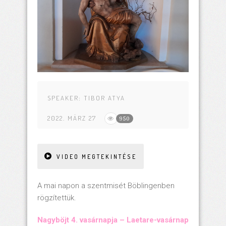
SPEAKER:
TIBOR ATYA
2022. MÄRZ 27
950
VIDEO MEGTEKINTÉSE
A mai napon a szentmisét Böblingenben
rögzítettük.
Nagyböjt 4. vasárnapja – Laetare-vasárnap