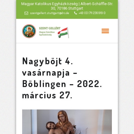
Magyar Katolikus Egyházközség | Albert-Schäffle-Str.
30, 70186 Stuttgart
szentgellert.stuttgart@drs.de
+49 (0) 711 236 919 0
Nagyböjt 4.
vasárnapja –
Böblingen – 2022.
március 27.