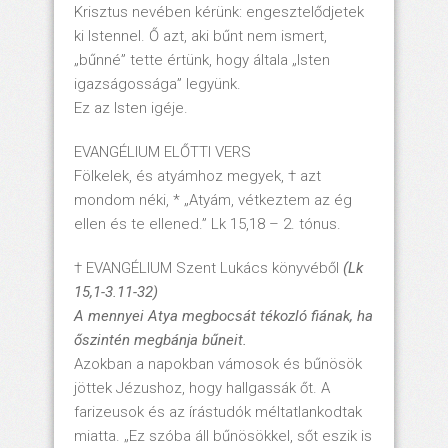
Krisztus nevében kérünk: engesztelődjetek
ki Istennel. Ő azt, aki bűnt nem ismert,
„bűnné” tette értünk, hogy általa „Isten
igazságossága” legyünk.
Ez az Isten igéje.
EVANGÉLIUM ELŐTTI VERS
Fölkelek, és atyámhoz megyek, † azt
mondom néki, * „Atyám, vétkeztem az ég
ellen és te ellened.” Lk 15,18 – 2. tónus.
† EVANGÉLIUM Szent Lukács könyvéből
(Lk
15,1-3.11-32)
A mennyei Atya megbocsát tékozló fiának, ha
őszintén megbánja bűneit.
Azokban a napokban vámosok és bűnösök
jöttek Jézushoz, hogy hallgassák őt. A
farizeusok és az írástudók méltatlankodtak
miatta. „Ez szóba áll bűnösökkel, sőt eszik is