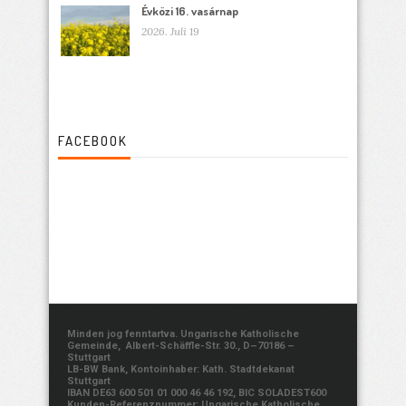
Évközi 16. vasárnap
2026. Juli 19
FACEBOOK
Minden jog fenntartva. Ungarische Katholische
Gemeinde, Albert-Schäffle-Str. 30., D–70186 –
Stuttgart
LB-BW Bank, Kontoinhaber: Kath. Stadtdekanat
Stuttgart
IBAN DE63 600 501 01 000 46 46 192, BIC SOLADEST600
Kunden-Referenznummer: Ungarische Katholische