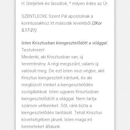
H: Ízleljétek és lássátok, * milyen édes az Úr.
SZENTLECKE Szent Pál apostolnak a
korintusiakhoz írt második leveléből
(2Kor
5,17-21)
Isten Krisztusban kiengesztelődött a világgal.
Testvéreim!
Mindenki, aki Krisztusban van, új
teremtmény. A régi megszűnt, valami új
valósult meg. De ezt Isten viszi végbe, akit
Krisztus kiengesztelt irántunk, és aki
megbízott minket a kiengesztelődés
szolgálatával. Isten ugyanis Krisztusban
kiengesztelődött a világgal. Nem tartja
számon vétkeinket. Sőt, ránk bízta a
kiengesztelődés tanítását. Tehát Krisztus
követségében járunk: Isten maga int
benneteket általunk.