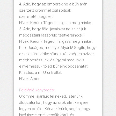
4. Add, hogy az emberek ne a bűn árán
szerzett örömmel csillapítsák
szeretetéhségüket!
Hívek: Kérünk Téged, hallgass meg minket!
5. Add, hogy földi javainkat ne sajnáljuk
megosztani rászoruló testvéreinkkel!
Hívek: Kérünk Téged, hallgass meg minket!
Pap: Jóságos, mennyei Atyánk! Segíts, hogy
az ellenünk vétkezőknek készséges szívvel
megbocsássunk, és így mi magunk is
elnyerhessük tőled bűneink bocsánatát!
Krisztus, a mi Urunk által.
Hívek: Ámen.
Felajánló könyörgés:
Örömmel ajánljuk fel neked, Istenünk,
áldozatunkat, hogy az örök élet kenyere
legyen belőle. Kérve kérünk, segíts, hogy
hívő tisztelettel vegyük körül, és