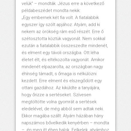
velük” – mondták. Jézus erre a következő
példabeszédet mondta nekik:
„Egy embernek két fia volt. A fiatalabbik
egyszer így szólt apjához: Atyám, add ki
nekem az örökség rám eső részét. Erre ő
szétosztotta köztük vagyonát. Nem sokkal
ezután a fiatalabbik összeszedte mindenét,
és elment egy távoli országba. Ott léha
életet élt, és eltékozolta vagyonát. Amikor
mindenét elpazarolta, az országban nagy
éhínség támadt, s őmaga is nélkülözni
kezdett. Erre elment és elszegődött egy
ottani gazdához. Az kiküldte a tanyájára,
hogy őrizze a sertéseket. Szívesen
megtöltötte volna gyomrát a sertések
eledelével, de még abból sem adtak neki.
Ekkor magába szállt: Atyám házában hány
napszámos bővelkedik kenyérben – mondta
–, én meg itt éhen halok. Felkelek, atyámhoz