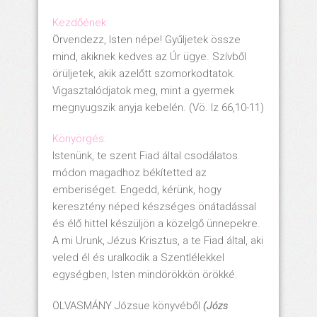
Kezdőének:
Örvendezz, Isten népe! Gyűljetek össze
mind, akiknek kedves az Úr ügye. Szívből
örüljetek, akik azelőtt szomorkodtatok.
Vigasztalódjatok meg, mint a gyermek
megnyugszik anyja kebelén. (Vö. Iz 66,10-11)
Könyörgés:
Istenünk, te szent Fiad által csodálatos
módon magadhoz békítetted az
emberiséget. Engedd, kérünk, hogy
keresztény néped készséges önátadással
és élő hittel készüljön a közelgő ünnepekre.
A mi Urunk, Jézus Krisztus, a te Fiad által, aki
veled él és uralkodik a Szentlélekkel
egységben, Isten mindörökkön örökké.
OLVASMÁNY Józsue könyvéből
(Józs