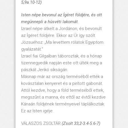
5,9a.10-12)
Isten népe bevonul az Ígéret földjére, és ott
megünnepli a húsvéti lakomát.
Izrael népe átkelt a Jordánon, és bevonult
az Ígéret földjére. Ekkor az Úr így szólt
Józsuéhoz: „Ma levettem rólatok Egyiptom
gyalázatát.”
Izrael fiai Gilgalban táboroztak, és a hónap
tizennegyedik napján este ott ülték meg a
pászkát Jerikó síkságán.
Másnap már az ország terméséből ették a
kovásztalan kenyeret és a pirított gabonát.
Attól kezdve, hogy a föld terméséből ettek,
megszűnt a manna, és ettől az évtől kezdve
Kánaán földjének terményeivel táplálkoztak.
Ez az Isten igéje.
VÁLASZOS ZSOLTÁR
(Zsolt 33,2-3.4-5.6-7)