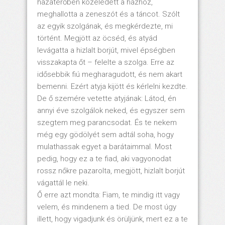
hazatérőben közeledett a házhoz,
meghallotta a zeneszót és a táncot. Szólt
az egyik szolgának, és megkérdezte, mi
történt. Megjött az öcséd, és atyád
levágatta a hizlalt borjút, mivel épségben
visszakapta őt – felelte a szolga. Erre az
idősebbik fiú megharagudott, és nem akart
bemenni. Ezért atyja kijött és kérlelni kezdte.
De ő szemére vetette atyjának: Látod, én
annyi éve szolgálok neked, és egyszer sem
szegtem meg parancsodat. És te nekem
még egy gödölyét sem adtál soha, hogy
mulathassak egyet a barátaimmal. Most
pedig, hogy ez a te fiad, aki vagyonodat
rossz nőkre pazarolta, megjött, hizlalt borjút
vágattál le neki.
Ő erre azt mondta: Fiam, te mindig itt vagy
velem, és mindenem a tied. De most úgy
illett, hogy vigadjunk és örüljünk, mert ez a te