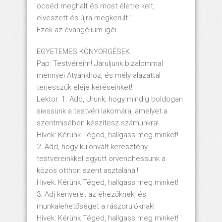
öcséd meghalt és most életre kelt,
elveszett és újra megkerült.”
Ezek az evangélium igéi.
EGYETEMES KÖNYÖRGÉSEK
Pap: Testvéreim! Járuljunk bizalommal
mennyei Atyánkhoz, és mély alázattal
terjesszük eléje kéréseinket!
Lektor: 1. Add, Urunk, hogy mindig boldogan
siessünk a testvéri lakomára, amelyet a
szentmisében készítesz számunkra!
Hívek: Kérünk Téged, hallgass meg minket!
2. Add, hogy különvált keresztény
testvéreinkkel együtt örvendhessünk a
közös otthon szent asztalánál!
Hívek: Kérünk Téged, hallgass meg minket!
3. Adj kenyeret az éhezőknek, és
munkalehetőséget a rászorulóknak!
Hívek: Kérünk Téged, hallgass meg minket!