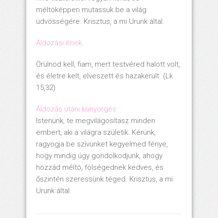
méltóképpen mutassuk be a világ
üdvösségére. Krisztus, a mi Urunk által.
Áldozási ének:
Örülnöd kell, fiam, mert testvéred halott volt,
és életre kelt, elveszett és hazakerült. (Lk
15,32)
Áldozás utáni könyörgés:
Istenünk, te megvilágosítasz minden
embert, aki a világra születik. Kérünk,
ragyogja be szívünket kegyelmed fénye,
hogy mindig úgy gondolkodjunk, ahogy
hozzád méltó, fölségednek kedves, és
őszintén szeressünk téged. Krisztus, a mi
Urunk által.