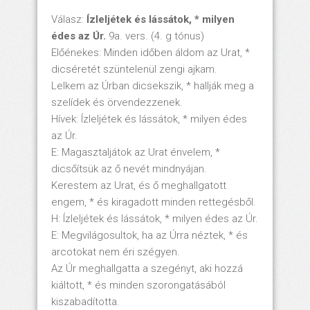
Válasz:
Ízleljétek és lássátok, * milyen
édes az Úr.
9a. vers. (4. g tónus)
Előénekes: Minden időben áldom az Urat, *
dicséretét szüntelenül zengi ajkam.
Lelkem az Úrban dicsekszik, * hallják meg a
szelídek és örvendezzenek.
Hívek: Ízleljétek és lássátok, * milyen édes
az Úr.
E: Magasztaljátok az Urat énvelem, *
dicsőítsük az ő nevét mindnyájan.
Kerestem az Urat, és ő meghallgatott
engem, * és kiragadott minden rettegésből.
H: Ízleljétek és lássátok, * milyen édes az Úr.
E: Megvilágosultok, ha az Úrra néztek, * és
arcotokat nem éri szégyen.
Az Úr meghallgatta a szegényt, aki hozzá
kiáltott, * és minden szorongatásából
kiszabadította.