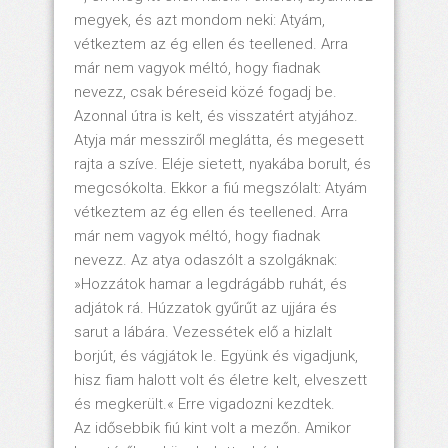
megyek, és azt mondom neki: Atyám,
vétkeztem az ég ellen és teellened. Arra
már nem vagyok méltó, hogy fiadnak
nevezz, csak béreseid közé fogadj be.
Azonnal útra is kelt, és visszatért atyjához.
Atyja már messziről meglátta, és megesett
rajta a szíve. Eléje sietett, nyakába borult, és
megcsókolta. Ekkor a fiú megszólalt: Atyám
vétkeztem az ég ellen és teellened. Arra
már nem vagyok méltó, hogy fiadnak
nevezz. Az atya odaszólt a szolgáknak:
»Hozzátok hamar a legdrágább ruhát, és
adjátok rá. Húzzatok gyűrűt az ujjára és
sarut a lábára. Vezessétek elő a hizlalt
borjút, és vágjátok le. Együnk és vigadjunk,
hisz fiam halott volt és életre kelt, elveszett
és megkerült.« Erre vigadozni kezdtek.
Az idősebbik fiú kint volt a mezőn. Amikor