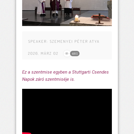
SPEAKER:
SZEMENYEI PÉTER ATYA
2026. MÄRZ 02
461
Ez a szentmise egyben a Stuttgarti Csendes
Napok záró szentmiséje is.