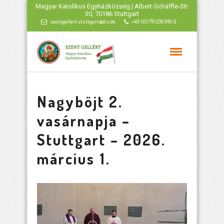
Magyar Katolikus Egyházközség | Albert-Schäffle-Str.
30, 70186 Stuttgart
szentgellert.stuttgart@drs.de
+49 (0) 711 236 919 0
Nagyböjt 2.
vasárnapja –
Stuttgart – 2026.
március 1.