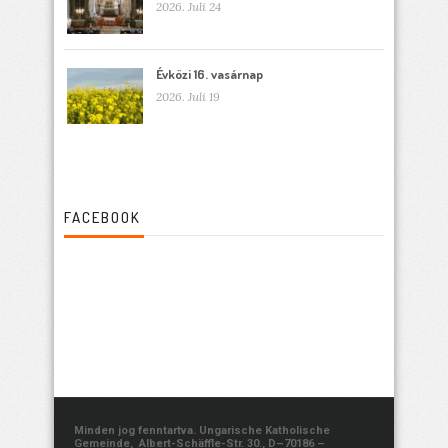
2026. Juli 24
Évközi 16. vasárnap
2026. Juli 19
FACEBOOK
Minden jog fenntartva. Ungarische Katholische
Gemeinde, Albert-Schäffle-Str. 30., D–70186 –