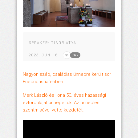
SPEAKER:
TIBOR ATYA
2025. JUNI 16
767
Nagyon szép, családias ünnepre került sor
Friedrichshafenben.
Merk László és Ilona 50. éves házassági
évfordulóját ünnepeltük. Az ünneplés
szentmisével vette kezdetét.