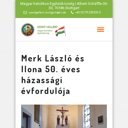
Magyar Katolikus Egyházközség | Albert-Schäffle-Str.
30, 70186 Stuttgart
szentgellert.stuttgart@drs.de
+49 (0) 711 236 919 0
Merk László és
Ilona 50. éves
házassági
évfordulója