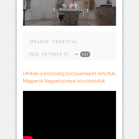
SPEAKER:
TIBOR ATYA
2025. OKTOBER 13
653
Ulmban a közösség búcsúünnepét tartottuk,
Magyarok Nagyasszonyát köszöntöttük.