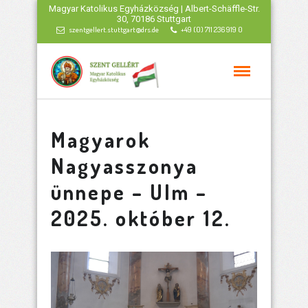
Magyar Katolikus Egyházközség | Albert-Schäffle-Str.
30, 70186 Stuttgart
szentgellert.stuttgart@drs.de
+49 (0) 711 236 919 0
Magyarok
Nagyasszonya
ünnepe – Ulm –
2025. október 12.