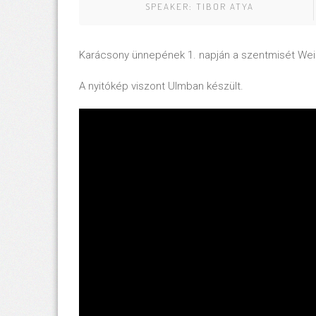
SPEAKER:
TIBOR ATYA
Karácsony ünnepének 1. napján a szentmisét Wei
A nyitókép viszont Ulmban készült.