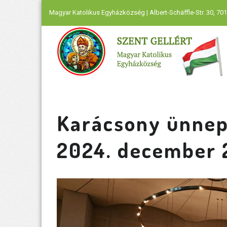
Magyar Katolikus Egyházközség | Albert-Schäffle-Str. 30, 701
Karácsony ünnep
2024. december 