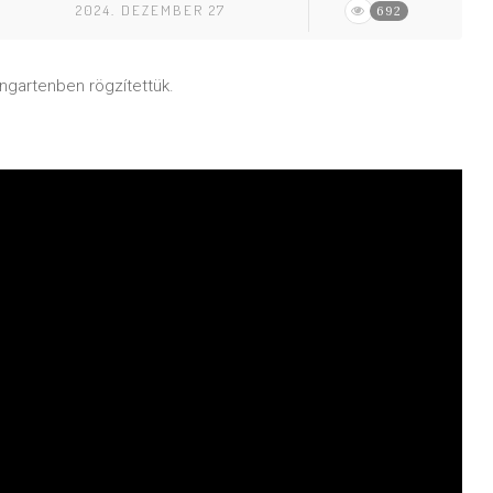
2024. DEZEMBER 27
692
ngartenben rögzítettük.