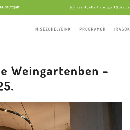
86 Stuttgart
szentgellert.stuttgart@drs.de
MISÉZŐHELYEINK
PROGRAMOK
ÍRÁSOK
e Weingartenben –
25.