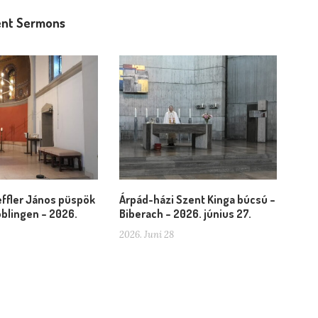
nt Sermons
ffler János püspök
Árpád-házi Szent Kinga búcsú –
blingen – 2026.
Biberach – 2026. június 27.
2026. Juni 28