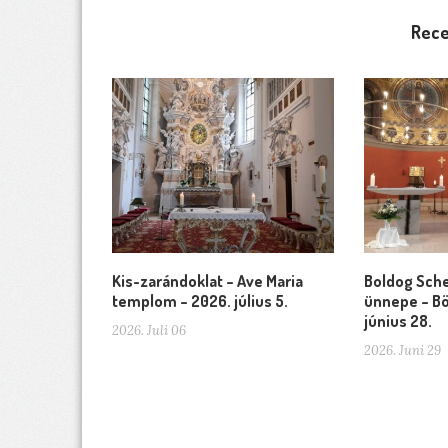
Rece
Kis-zarándoklat – Ave Maria
Boldog Sche
templom – 2026. július 5.
ünnepe – Bö
június 28.
2026. Juli 06
2026. Juni 29