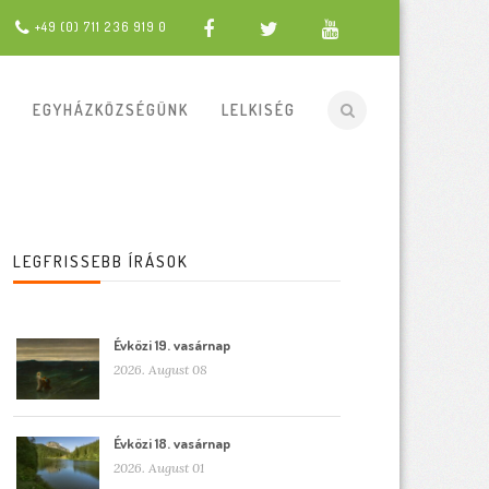
+49 (0) 711 236 919 0
EGYHÁZKÖZSÉGÜNK
LELKISÉG
LEGFRISSEBB ÍRÁSOK
Évközi 19. vasárnap
2026. August 08
Évközi 18. vasárnap
2026. August 01