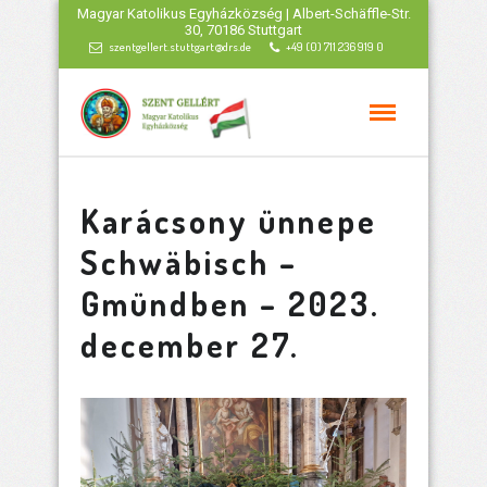
Magyar Katolikus Egyházközség | Albert-Schäffle-Str.
30, 70186 Stuttgart
szentgellert.stuttgart@drs.de
+49 (0) 711 236 919 0
Karácsony ünnepe
Schwäbisch –
Gmündben – 2023.
december 27.