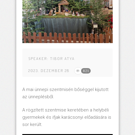
SPEAKER:
TIBOR ATYA
2023. DEZEMBER 28
821
A mai ünnepi szentmisén bőséggel kijutott
az ünneplésből.
A rögzített szentmise keretében a helybéli
gyermekek és ifjak karácsonyi előadására is
sor került.