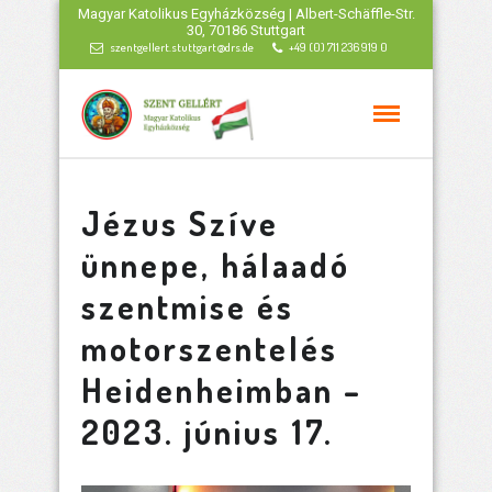
Magyar Katolikus Egyházközség | Albert-Schäffle-Str.
30, 70186 Stuttgart
szentgellert.stuttgart@drs.de
+49 (0) 711 236 919 0
Jézus Szíve
ünnepe, hálaadó
szentmise és
motorszentelés
Heidenheimban –
2023. június 17.