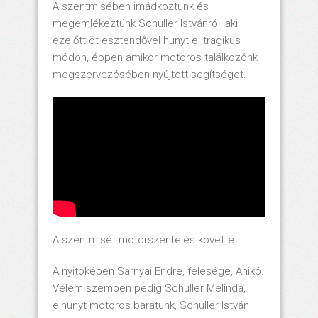
A szentmisében imádkoztunk és
megemlékeztünk Schuller Istvánról, aki
ezelőtt öt esztendővel hunyt el tragikus
módon, éppen amikor motoros találkozónk
megszervezésében nyújtott segítséget.
A szentmisét motorszentelés követte.
A nyitóképen Sarnyai Endre, felesége, Anikó.
Velem szemben pedig Schuller Melinda,
elhunyt motoros barátunk, Schuller István