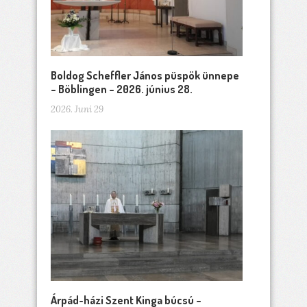
Boldog Scheffler János püspök ünnepe
– Böblingen – 2026. június 28.
2026. Juni 29
Árpád-házi Szent Kinga búcsú –