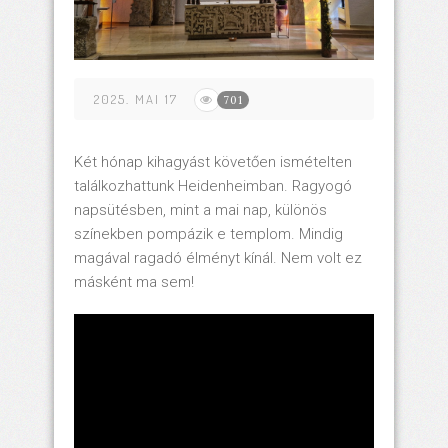
2025. MAI 17
701
Két hónap kihagyást követően ismételten
találkozhattunk Heidenheimban. Ragyogó
napsütésben, mint a mai nap, különös
színekben pompázik e templom. Mindig
magával ragadó élményt kínál. Nem volt ez
másként ma sem!