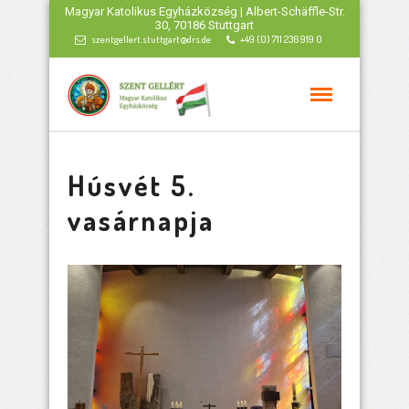
Magyar Katolikus Egyházközség | Albert-Schäffle-Str.
30, 70186 Stuttgart
szentgellert.stuttgart@drs.de
+49 (0) 711 236 919 0
Húsvét 5.
vasárnapja