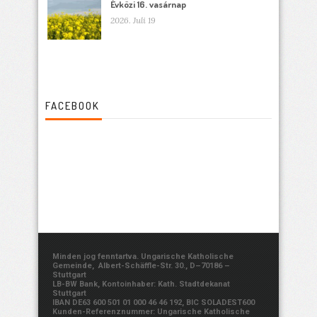
Évközi 16. vasárnap
2026. Juli 19
FACEBOOK
Minden jog fenntartva. Ungarische Katholische
Gemeinde, Albert-Schäffle-Str. 30., D–70186 –
Stuttgart
LB-BW Bank, Kontoinhaber: Kath. Stadtdekanat
Stuttgart
IBAN DE63 600 501 01 000 46 46 192, BIC SOLADEST600
Kunden-Referenznummer: Ungarische Katholische