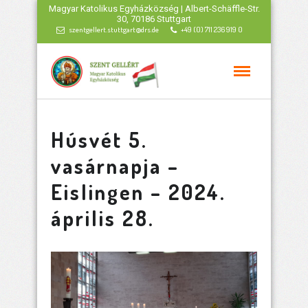
Magyar Katolikus Egyházközség | Albert-Schäffle-Str.
30, 70186 Stuttgart
szentgellert.stuttgart@drs.de
+49 (0) 711 236 919 0
Húsvét 5.
vasárnapja –
Eislingen – 2024.
április 28.