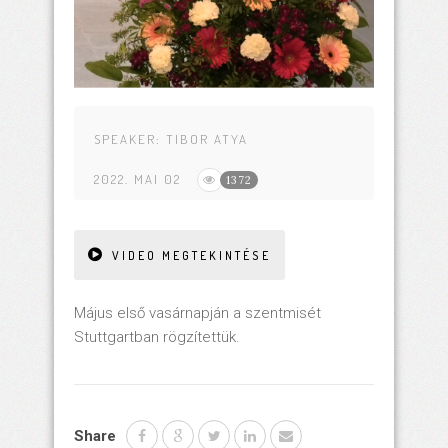
SPEAKER:
TIBOR ATYA
2022. MAI 02
1372
VIDEO MEGTEKINTÉSE
Május első vasárnapján a szentmisét
Stuttgartban rögzítettük.
Share