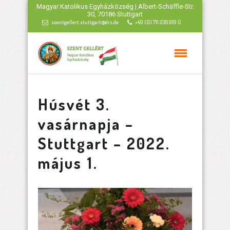
Magyar Katolikus Egyházközség | Albert-Schäffle-Str.
30, 70186 Stuttgart
szentgellert.stuttgart@drs.de
+49 (0) 711 236 919 0
Húsvét 3.
vasárnapja –
Stuttgart – 2022.
május 1.