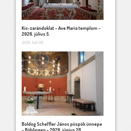
Kis-zarándoklat – Ave Maria templom –
2026. július 5.
2026. Juli 06
Boldog Scheffler János püspök ünnepe
– Böblingen – 2026. június 28.