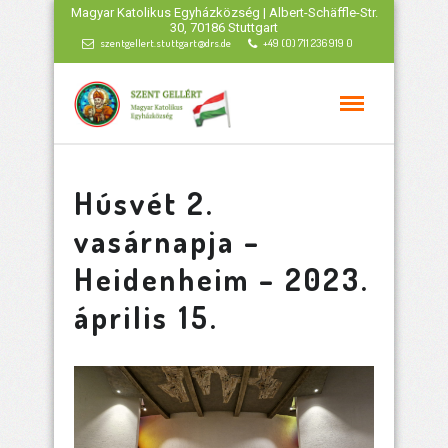
Magyar Katolikus Egyházközség | Albert-Schäffle-Str.
30, 70186 Stuttgart
szentgellert.stuttgart@drs.de
+49 (0) 711 236 919 0
Húsvét 2.
vasárnapja –
Heidenheim – 2023.
április 15.