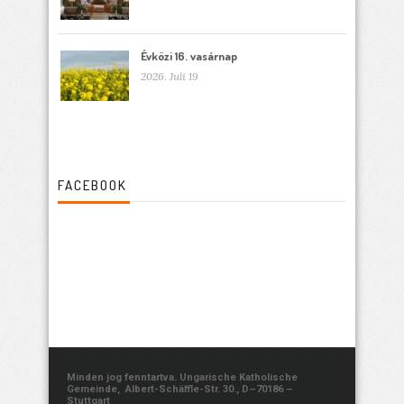
Évközi 16. vasárnap
2026. Juli 19
FACEBOOK
Minden jog fenntartva. Ungarische Katholische
Gemeinde, Albert-Schäffle-Str. 30., D–70186 –
Stuttgart