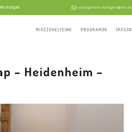
86 Stuttgart
szentgellert.stuttgart@drs.de
MISÉZŐHELYEINK
PROGRAMOK
ÍRÁSOK
ap – Heidenheim –