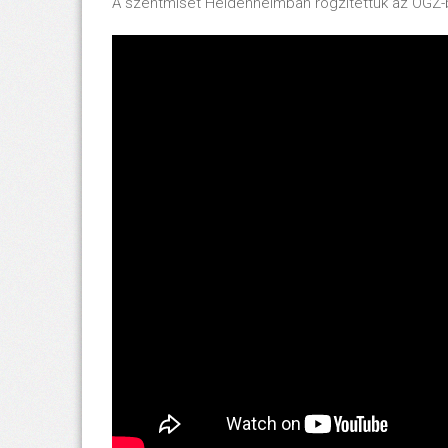
A szentmisét Heidenheimban rögzítettük az ÖGZ-