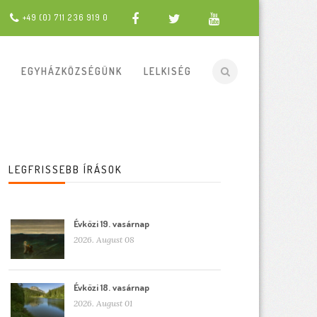
+49 (0) 711 236 919 0
EGYHÁZKÖZSÉGÜNK
LELKISÉG
LEGFRISSEBB ÍRÁSOK
Évközi 19. vasárnap
2026. August 08
Évközi 18. vasárnap
2026. August 01