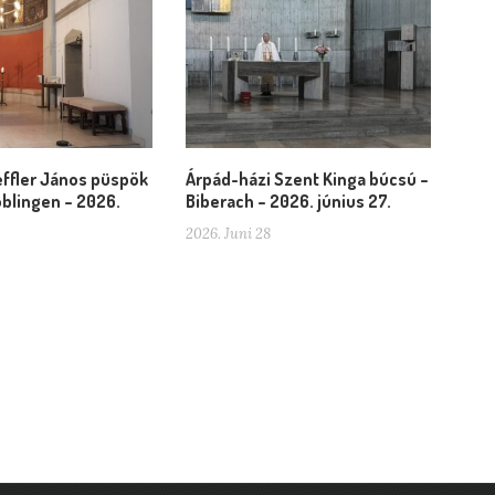
ffler János püspök
Árpád-házi Szent Kinga búcsú –
blingen – 2026.
Biberach – 2026. június 27.
2026. Juni 28