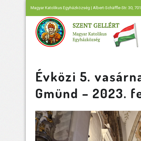
Magyar Katolikus Egyházközség | Albert-Schäffle-Str. 30, 701
Évközi 5. vasárn
Gmünd – 2023. fe