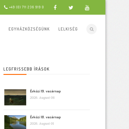
+49 (0) 711 236 919 0
EGYHÁZKÖZSÉGÜNK
LELKISÉG
LEGFRISSEBB ÍRÁSOK
Évközi 19. vasárnap
2026. August 08
Évközi 18. vasárnap
2026. August 01