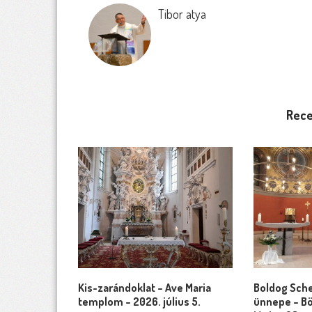
Tibor atya
Rece
Kis-zarándoklat – Ave Maria
Boldog Sche
templom – 2026. július 5.
ünnepe – Bö