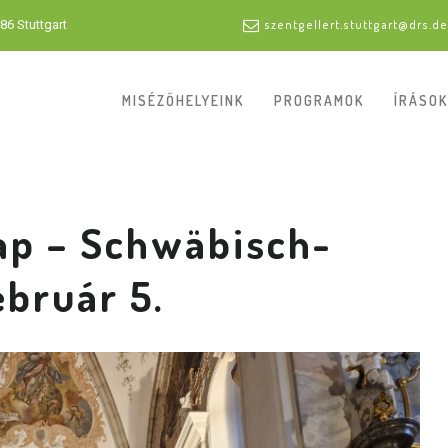
86 Stuttgart
szentgellert.stuttgart@drs.de
MISÉZŐHELYEINK
PROGRAMOK
ÍRÁSOK
ap – Schwäbisch-
bruár 5.