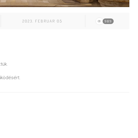
2023. FEBRUAR 05
989
tük.
űködésért.