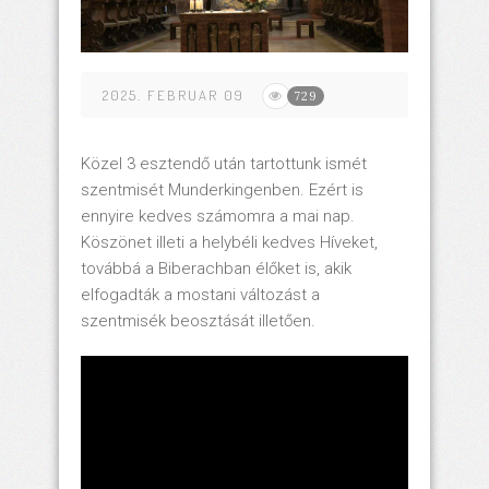
2025. FEBRUAR 09
729
Közel 3 esztendő után tartottunk ismét
szentmisét Munderkingenben. Ezért is
ennyire kedves számomra a mai nap.
Köszönet illeti a helybéli kedves Híveket,
továbbá a Biberachban élőket is, akik
elfogadták a mostani változást a
szentmisék beosztását illetően.