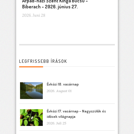
Árpád-házi Szent Kinga búcsú –
Biberach – 2026. június 27.
2026. Juni 28
LEGFRISSEBB ÍRÁSOK
Évközi 18. vasárnap
2026. August 01
Évközi 17. vasárnap – Nagyszülők és
idősek világnapja
2026. Juli 25