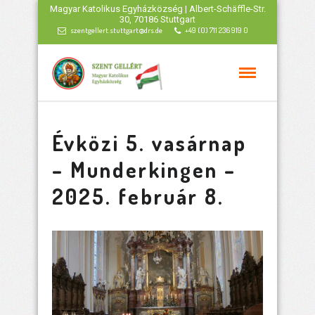
Magyar Katolikus Egyházközség | Albert-Schäffle-Str.
30, 70186 Stuttgart
szentgellert.stuttgart@drs.de
+49 (0) 711 236 919 0
Évközi 5. vasárnap
– Munderkingen –
2025. február 8.