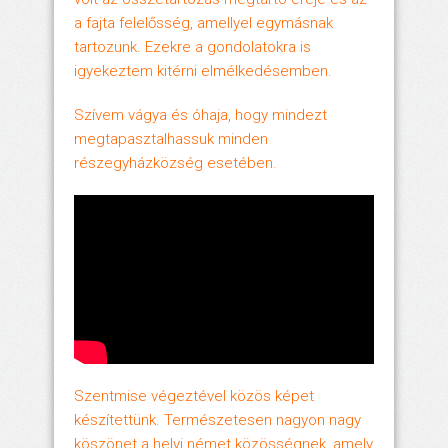
a fajta felelősség, amellyel egymásnak
tartozunk. Ezekre a gondolatokra is
igyekeztem kitérni elmélkedésemben.
Szívem vágya és óhaja, hogy mindezt
megtapasztalhassuk minden
részegyházközség esetében.
Szentmise végeztével közös képet
készítettünk. Természetesen nagyon nagy
köszönet a helyi német közösségnek, amely