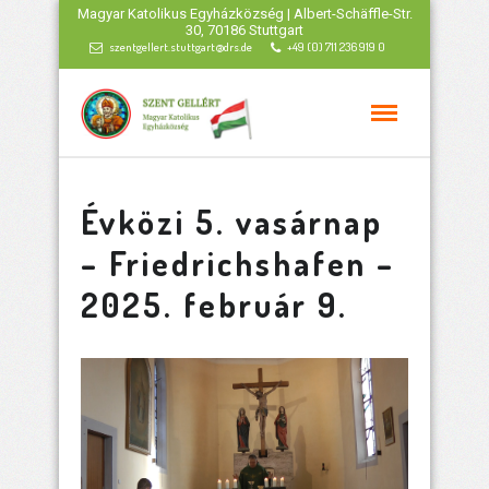
Magyar Katolikus Egyházközség | Albert-Schäffle-Str.
30, 70186 Stuttgart
szentgellert.stuttgart@drs.de
+49 (0) 711 236 919 0
Évközi 5. vasárnap
– Friedrichshafen –
2025. február 9.