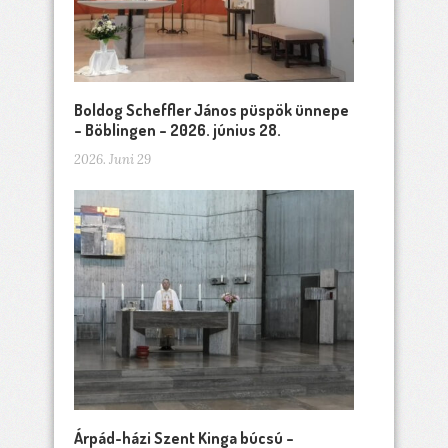
Boldog Scheffler János püspök ünnepe
– Böblingen – 2026. június 28.
2026. Juni 29
Árpád-házi Szent Kinga búcsú –