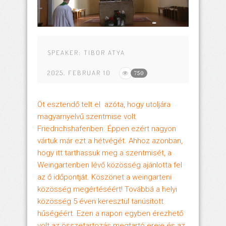
SPEAKER:
TIBOR ATYA
2025. FEBRUAR 10
750
Öt esztendő telt el azóta, hogy utoljára
magyarnyelvű szentmise volt
Friedrichshafenben. Éppen ezért nagyon
vártuk már ezt a hétvégét. Ahhoz azonban,
hogy itt tarthassuk meg a szentmisét, a
Weingartenben lévő közösség ajánlotta fel
az ő időpontját. Köszönet a weingarteni
közösség megértéséért! Továbbá a helyi
közösség 5 éven keresztül tanúsított
hűségéért. Ezen a napon egyben érezhető
volt az összetartozás megtartó ereje és az