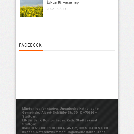
Évközi 16. vasárnap
2026. Juli 19
FACEBOOK
Minden jog fenntartva. Ungarische Katholische
Gemeinde, Albert-Schäffle-Str. 30., D–70186 –
Stuttgart
LB-BW Bank, Kontoinhaber: Kath. Stadtdekanat
Stuttgart
IBAN DE63 600 501 01 000 46 46 192, BIC SOLADEST600
Kunden-Referenznummer: Ungarische Katholische