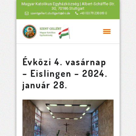
Magyar Katolikus Egyházközség | Albert-Schäffle-Str.
30, 70186 Stuttgart
szentgellert.stuttgart@drs.de
+49 (0) 711 236 919 0
Évközi 4. vasárnap
– Eislingen – 2024.
január 28.