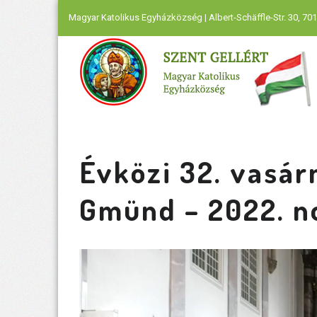
Magyar Katolikus Egyházközség | Albert-Schäffle-Str. 30, 701
Évközi 32. vasár
Gmünd – 2022. n