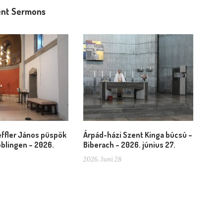
nt Sermons
ffler János püspök
Árpád-házi Szent Kinga búcsú –
blingen – 2026.
Biberach – 2026. június 27.
2026. Juni 28