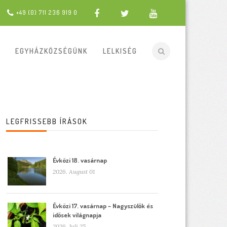
+49 (0) 711 236 919 0
EGYHÁZKÖZSÉGÜNK
LELKISÉG
LEGFRISSEBB ÍRÁSOK
Évközi 18. vasárnap
2026. August 01
Évközi 17. vasárnap – Nagyszülők és
idősek világnapja
2026. Juli 25