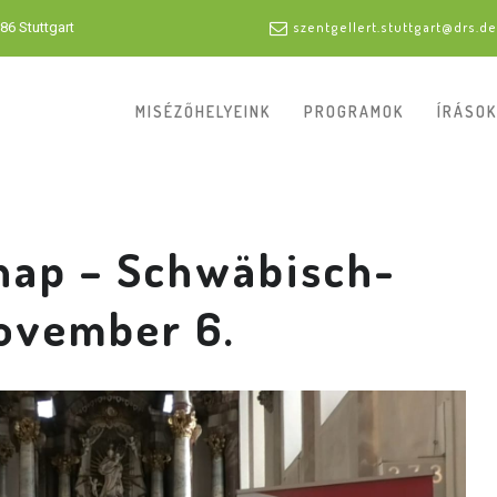
86 Stuttgart
szentgellert.stuttgart@drs.de
MISÉZŐHELYEINK
PROGRAMOK
ÍRÁSOK
nap – Schwäbisch-
ovember 6.