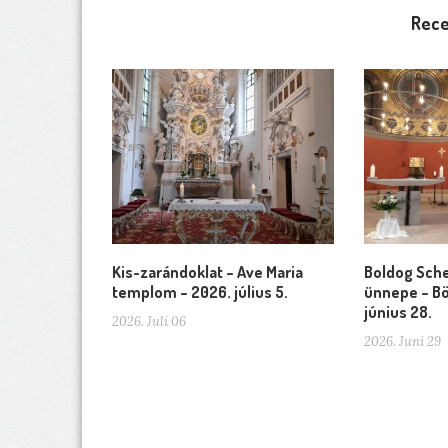
Rece
Kis-zarándoklat – Ave Maria
Boldog Sche
templom – 2026. július 5.
ünnepe – Bö
június 28.
2026. Juli 06
2026. Juni 29