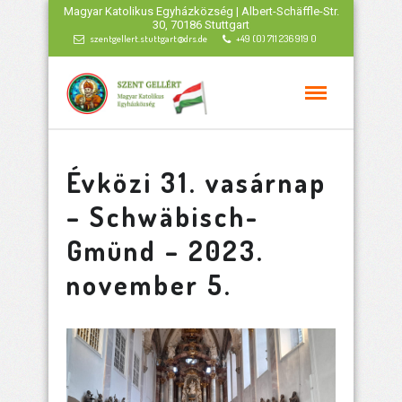
Magyar Katolikus Egyházközség | Albert-Schäffle-Str.
30, 70186 Stuttgart
szentgellert.stuttgart@drs.de
+49 (0) 711 236 919 0
Évközi 31. vasárnap
– Schwäbisch-
Gmünd – 2023.
november 5.