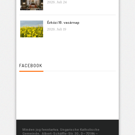
2026. Juli 24
Évközi 16. vasárnap
2026. Juli 19
FACEBOOK
Minden jog fenntartva. Ungarische Katholische
Gemeinde, Albert-Schäffle-Str. 30., D–70186 –