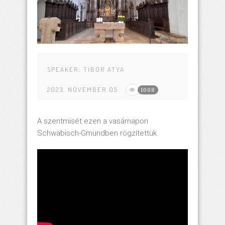
SPEAKER:
TIBOR ATYA
2023. NOVEMBER 05
1008
A szentmisét ezen a vasárnapon
Schwäbisch-Gmündben rögzítettük.