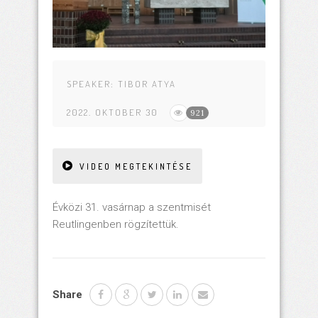
SPEAKER:
TIBOR ATYA
2022. OKTOBER 30
921
VIDEO MEGTEKINTÉSE
Évközi 31. vasárnap a szentmisét
Reutlingenben rögzítettük.
Share