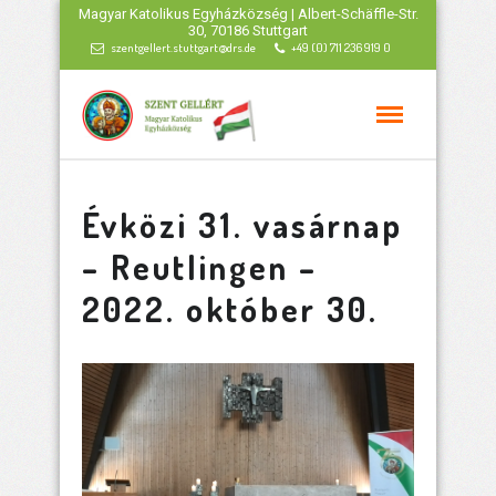
Magyar Katolikus Egyházközség | Albert-Schäffle-Str.
30, 70186 Stuttgart
szentgellert.stuttgart@drs.de
+49 (0) 711 236 919 0
Évközi 31. vasárnap
– Reutlingen –
2022. október 30.