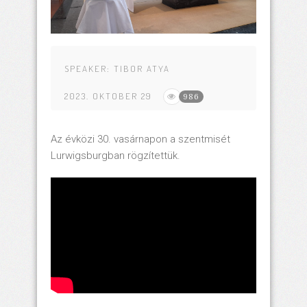
SPEAKER:
TIBOR ATYA
2023. OKTOBER 29
986
Az évközi 30. vasárnapon a szentmisét
Lurwigsburgban rögzítettük.