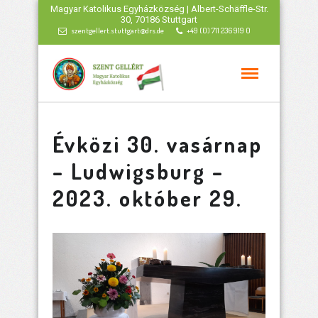
Magyar Katolikus Egyházközség | Albert-Schäffle-Str.
30, 70186 Stuttgart
szentgellert.stuttgart@drs.de
+49 (0) 711 236 919 0
Évközi 30. vasárnap
– Ludwigsburg –
2023. október 29.