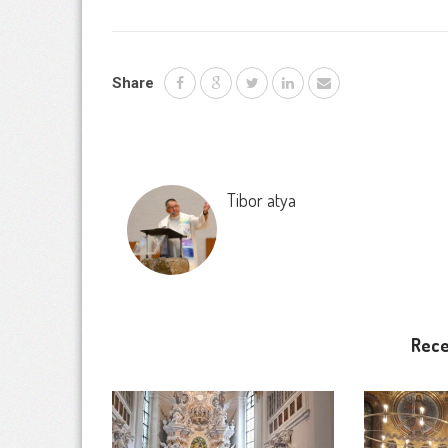
Share
Tibor atya
Rece