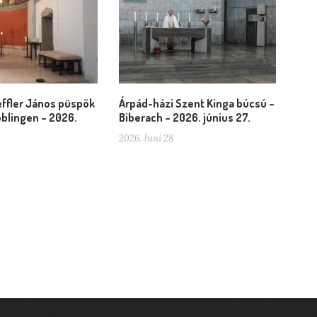
ffler János püspök
Árpád-házi Szent Kinga búcsú –
blingen – 2026.
Biberach – 2026. június 27.
2026. Juni 28