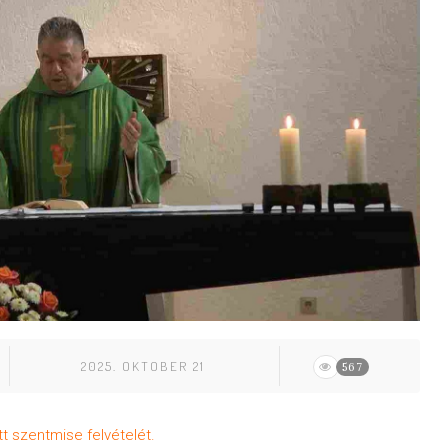
2025. OKTOBER 21
567
t szentmise felvételét.