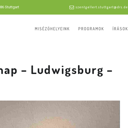
86 Stuttgart
szentgellert.stuttgart@drs.de
MISÉZŐHELYEINK
PROGRAMOK
ÍRÁSOK
nap – Ludwigsburg –
.