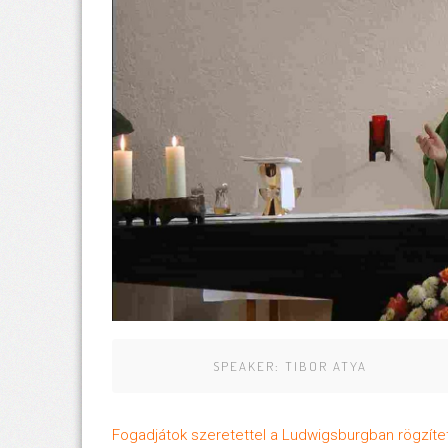
SPEAKER:
TIBOR ATYA
Fogadjátok szeretettel a Ludwigsburgban rögzítet