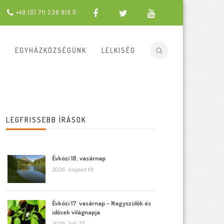
+49 (0) 711 236 919 0
EGYHÁZKÖZSÉGÜNK
LELKISÉG
LEGFRISSEBB ÍRÁSOK
Évközi 18. vasárnap
2026. August 01
Évközi 17. vasárnap – Nagyszülők és
idősek világnapja
2026. Juli 25