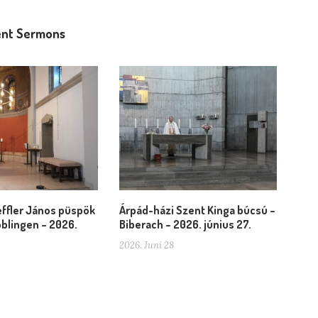
nt Sermons
ffler János püspök
Árpád-házi Szent Kinga búcsú –
blingen – 2026.
Biberach – 2026. június 27.
2026. Juni 28