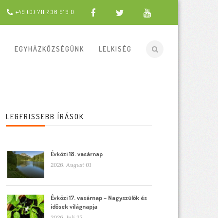
+49 (0) 711 236 919 0
EGYHÁZKÖZSÉGÜNK
LELKISÉG
LEGFRISSEBB ÍRÁSOK
Évközi 18. vasárnap
2026. August 01
Évközi 17. vasárnap – Nagyszülők és
idősek világnapja
2026. Juli 25