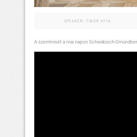
SPEAKER:
TIBOR ATYA
A szentmisét a mai napon Schwäbisch-Gmündben 