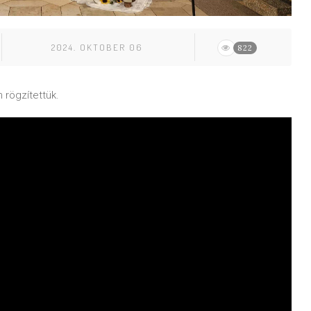
2024. OKTOBER 06
822
rögzítettük.