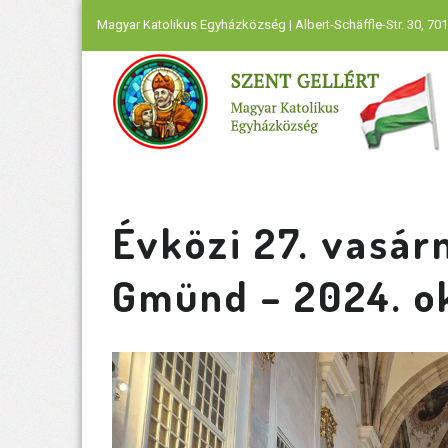
Magyar Katolikus Egyházközség | Albert-Schäffle-Str. 30, 701
Évközi 27. vasár
Gmünd – 2024. o