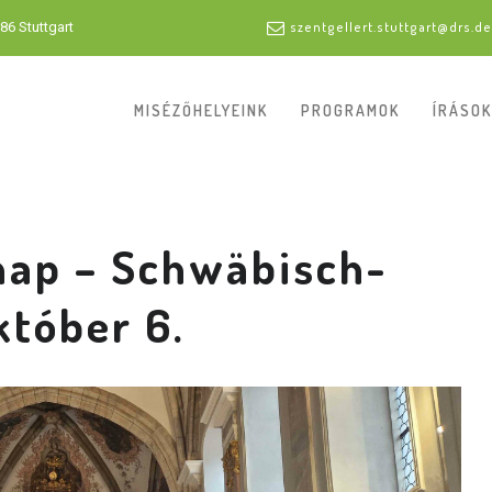
86 Stuttgart
szentgellert.stuttgart@drs.de
MISÉZŐHELYEINK
PROGRAMOK
ÍRÁSOK
nap – Schwäbisch-
któber 6.