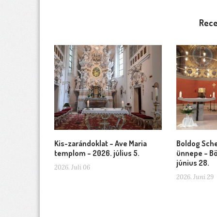
Rece
Kis-zarándoklat – Ave Maria
Boldog Sche
templom – 2026. július 5.
ünnepe – Bö
június 28.
2026. Juli 06
2026. Juni 29