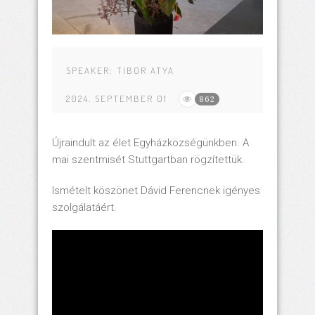
SPEAKER:
TIBOR ATYA
2024. SEPTEMBER 01
862
Újraindult az élet Egyházközségünkben. A
mai szentmisét Stuttgartban rögzítettük.
Ismételt köszönet Dávid Ferencnek igényes
szolgálatáért.