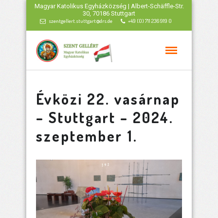
Magyar Katolikus Egyházközség | Albert-Schäffle-Str.
30, 70186 Stuttgart
szentgellert.stuttgart@drs.de
+49 (0) 711 236 919 0
Évközi 22. vasárnap
– Stuttgart – 2024.
szeptember 1.