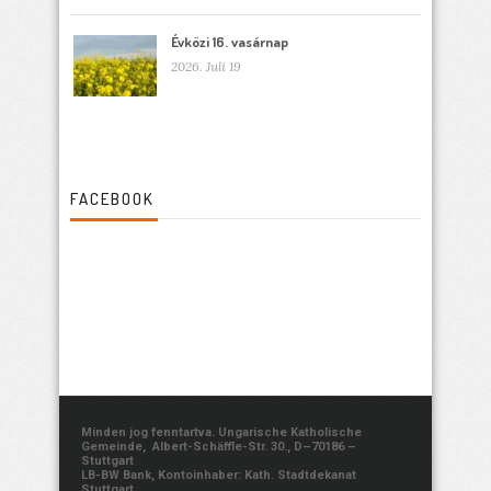
Évközi 16. vasárnap
2026. Juli 19
FACEBOOK
Minden jog fenntartva. Ungarische Katholische
Gemeinde, Albert-Schäffle-Str. 30., D–70186 –
Stuttgart
LB-BW Bank, Kontoinhaber: Kath. Stadtdekanat
Stuttgart