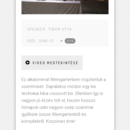
SPEAKER:
TIBOR ATYA
2021. JUNI 13
1335
VIDEO MEGTEKINTÉSE
Ez alkalommal Weingartenben rögzítettük a
szentmisét. Sajnálatos módon egy kis
technikai hiba csúszott be. Ellenben így is
nagyon jó érzés tölt el, hiszen hosszú
hónapok után nagyon szép számmal
gyűltünk össze Weingartenből és
környékéről. Köszönet érte!