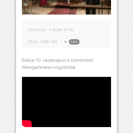
SPEAKER:
TIBOR ATYA
2024. JUNI 09
966
Évközi 10. vasárnapon a szentmisét
Weingartenben rögzítettük.