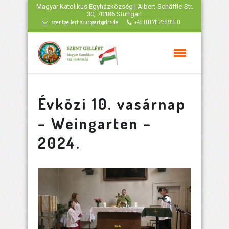
Magyar Katolikus Egyházközség | Albert-Schäffle-Str.
30, 70186 Stuttgart
szentgellert.stuttgart@drs.de
+49 (0) 711 236 919 0
Évközi 10. vasárnap
– Weingarten –
2024.