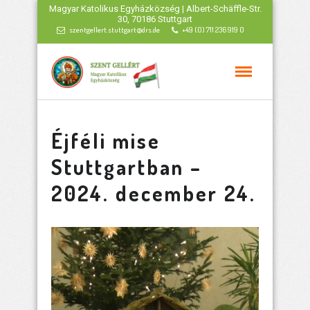
Magyar Katolikus Egyházközség | Albert-Schäffle-Str.
30, 70186 Stuttgart
szentgellert.stuttgart@drs.de
+49 (0) 711 236 919 0
Éjféli mise
Stuttgartban –
2024. december 24.