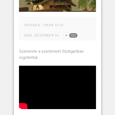
SPEAKER:
TIBOR ATYA
2024. DEZEMBER 24
723
Szenteste a szentmisét Stuttgartban
rögzítettük.