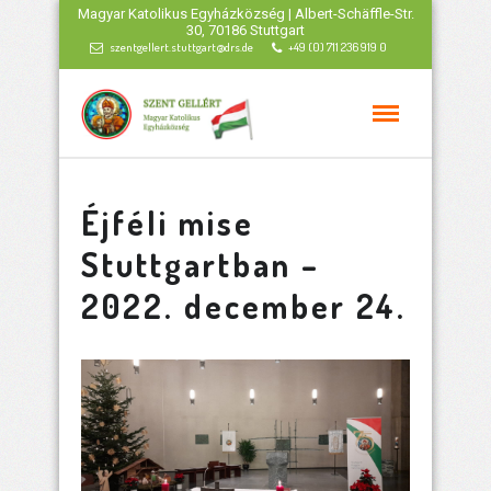
Magyar Katolikus Egyházközség | Albert-Schäffle-Str.
30, 70186 Stuttgart
szentgellert.stuttgart@drs.de
+49 (0) 711 236 919 0
Éjféli mise
Stuttgartban –
2022. december 24.