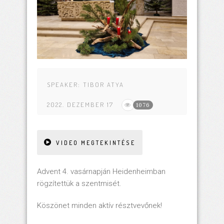
SPEAKER:
TIBOR ATYA
2022. DEZEMBER 17
1076
VIDEO MEGTEKINTÉSE
Advent 4. vasárnapján Heidenheimban
rögzítettük a szentmisét.
Köszönet minden aktív résztvevőnek!