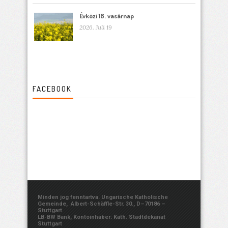
Évközi 16. vasárnap
2026. Juli 19
FACEBOOK
Minden jog fenntartva. Ungarische Katholische
Gemeinde, Albert-Schäffle-Str. 30., D–70186 –
Stuttgart
LB-BW Bank, Kontoinhaber: Kath. Stadtdekanat
Stuttgart