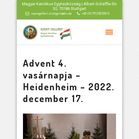
Magyar Katolikus Egyházközség | Albert-Schäffle-Str.
30, 70186 Stuttgart
szentgellert.stuttgart@drs.de
+49 (0) 711 236 919 0
Advent 4.
vasárnapja –
Heidenheim – 2022.
december 17.