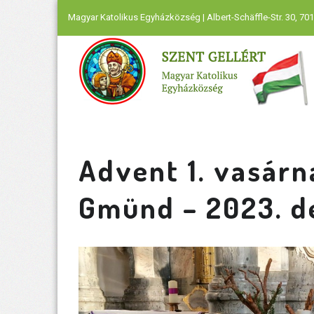
Magyar Katolikus Egyházközség | Albert-Schäffle-Str. 30, 701
Advent 1. vasárn
Gmünd – 2023. d