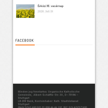
Évközi 16. vasárnap
2026. Juli 19
FACEBOOK
Minden jog fenntartva. Ungarische Katholische
Gemeinde, Albert-Schäffle-Str. 30., D–70186 –
Stuttgart
LB-BW Bank, Kontoinhaber: Kath. Stadtdekanat
Stuttgart
IBAN DE63 600 501 01 000 46 46 192, BIC SOLADEST600