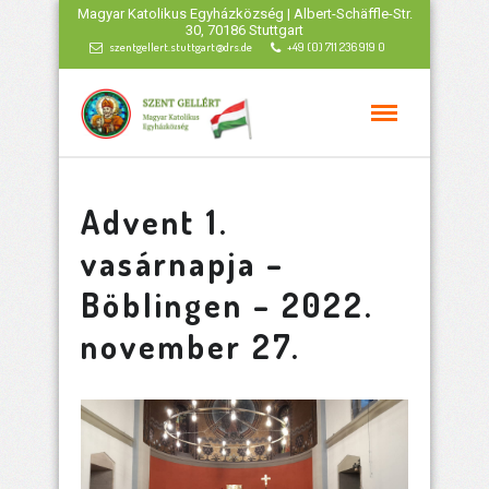
Magyar Katolikus Egyházközség | Albert-Schäffle-Str.
30, 70186 Stuttgart
szentgellert.stuttgart@drs.de
+49 (0) 711 236 919 0
Advent 1.
vasárnapja –
Böblingen – 2022.
november 27.