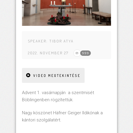
SPEAKER:
TIBOR ATYA
2022. NOVEMBER 27
999
VIDEO MEGTEKINTÉSE
Advent 1. vasárnapján a szentmisét
Böblingenben rögzítettük.
Nagy köszönet Häfner Geiger Ildikónak a
kántori szolgálatért.