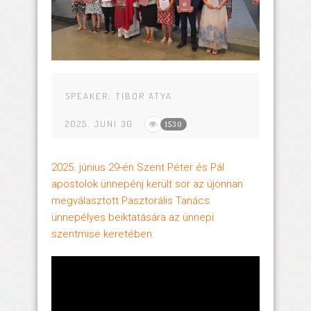
SPEAKER:
TIBOR ATYA
2025. JUNI 30
1530
2025. június 29-én Szent Péter és Pál
apostolok ünnepénj került sor az újonnan
megválasztott Pasztorális Tanács
ünnepélyes beiktatására az ünnepi
szentmise keretében.