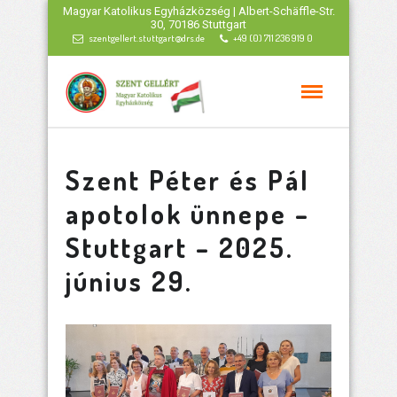
Magyar Katolikus Egyházközség | Albert-Schäffle-Str.
30, 70186 Stuttgart
szentgellert.stuttgart@drs.de
+49 (0) 711 236 919 0
Szent Péter és Pál
apotolok ünnepe –
Stuttgart – 2025.
június 29.