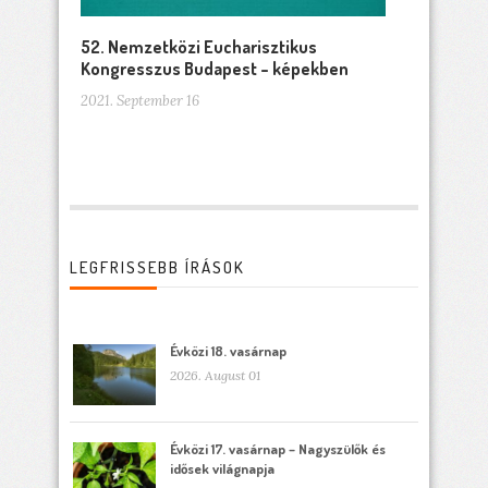
52. Nemzetközi Eucharisztikus
Kongresszus Budapest – képekben
2021. September 16
LEGFRISSEBB ÍRÁSOK
Évközi 18. vasárnap
2026. August 01
Évközi 17. vasárnap – Nagyszülők és
idősek világnapja