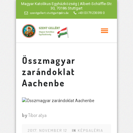
Magyar Katolikus Egyházközség | Albert-Schäffle-Str.
30, 70186 Stuttgart
szentgellert.stuttgart@drs.de
+49 (0) 711 236 919 0
Összmagyar
zarándoklat
Aachenbe
by
Tibor atya
2017. NOVEMBER 12
IN
KÉPGALÉRIA