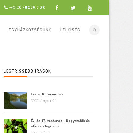
+49 (0) 711 236 919 0
EGYHÁZKÖZSÉGÜNK
LELKISÉG
LEGFRISSEBB ÍRÁSOK
Évközi 18. vasárnap
2026. August 01
Évközi 17. vasárnap – Nagyszülők és
idősek világnapja
2026. Juli 25