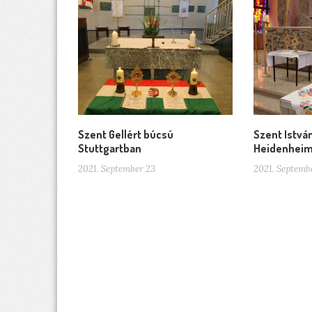
Szent Gellért búcsú
Szent Istvá
Stuttgartban
Heidenhei
2021. September 23
2021. Septemb