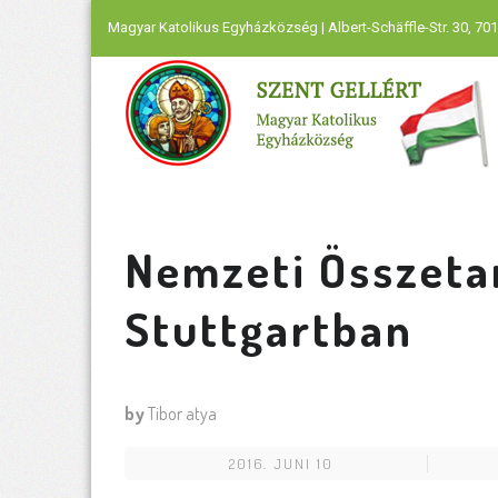
Magyar Katolikus Egyházközség | Albert-Schäffle-Str. 30, 701
Nemzeti Összeta
Stuttgartban
by
Tibor atya
2016. JUNI 10