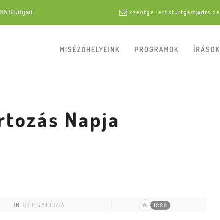
86 Stuttgart
szentgellert.stuttgart@drs.de
MISÉZŐHELYEINK
PROGRAMOK
ÍRÁSOK
rtozás Napja
IN
KÉPGALÉRIA
1889