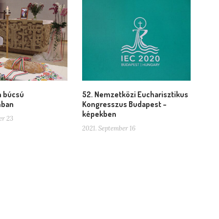
n búcsú
52. Nemzetközi Eucharisztikus
mban
Kongresszus Budapest –
képekben
er 23
2021. September 16