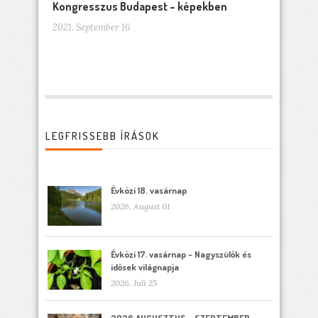
Kongresszus Budapest – képekben
2021. September 16
LEGFRISSEBB ÍRÁSOK
Évközi 18. vasárnap
2026. August 01
Évközi 17. vasárnap – Nagyszülők és
idősek világnapja
2026. Juli 25