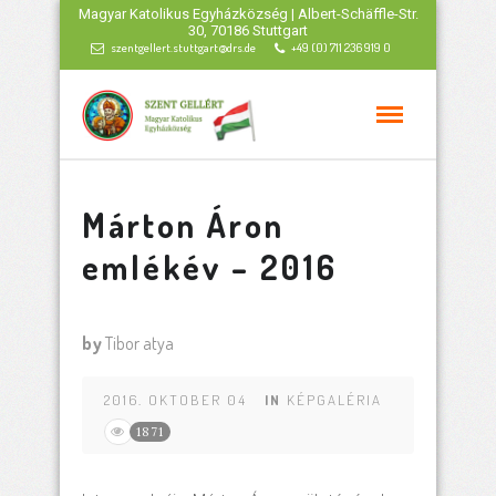
Magyar Katolikus Egyházközség | Albert-Schäffle-Str.
30, 70186 Stuttgart
szentgellert.stuttgart@drs.de
+49 (0) 711 236 919 0
Márton Áron
emlékév – 2016
by
Tibor atya
2016. OKTOBER 04
IN
KÉPGALÉRIA
1871